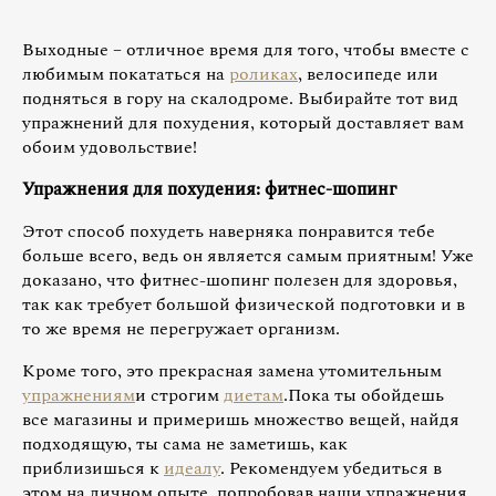
Выходные – отличное время для того, чтобы вместе с
любимым покататься на
роликах
, велосипеде или
подняться в гору на скалодроме. Выбирайте тот вид
упражнений для похудения, который доставляет вам
обоим удовольствие!
Упражнения для похудения: фитнес-шопинг
Этот способ похудеть наверняка понравится тебе
больше всего, ведь он является самым приятным! Уже
доказано, что фитнес-шопинг полезен для здоровья,
так как требует большой физической подготовки и в
то же время не перегружает организм.
Кроме того, это прекрасная замена утомительным
упражнениям
и строгим
диетам
.Пока ты обойдешь
все магазины и примеришь множество вещей, найдя
подходящую, ты сама не заметишь, как
приблизишься к
идеалу
. Рекомендуем убедиться в
этом на личном опыте, попробовав наши упражнения