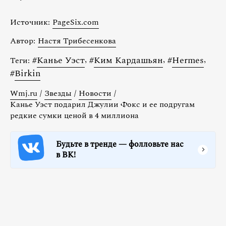
Источник:
PageSix.com
Автор:
Настя Трибесенкова
#
Канье Уэст
,
#
Ким Кардашьян
,
#
Hermes
,
Теги:
#
Birkin
Wmj.ru
/
Звезды
/
Новости
/
Канье Уэст подарил Джулии Фокс и ее подругам
редкие сумки ценой в 4 миллиона
Будьте в тренде — фолловьте нас
в ВК!