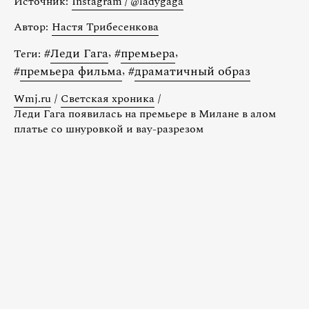
Источник:
Instagram / @ladygaga
Автор:
Настя Трибесенкова
#
Леди Гага
,
#
премьера
,
Теги:
#
премьера фильма
,
#
драматичный образ
Wmj.ru
/
Светская хроника
/
Леди Гага появилась на премьере в Милане в алом
платье со шнуровкой и вау-разрезом