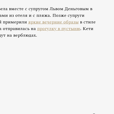
ела вместе с супругом Львом Деньговым в
ами из отеля и с пляжа. Позже супруги
ой примерили
яркие вечерние образы
в стиле
а отправилась на
прогулку в пустыню
. Кети
дут на верблюдах.