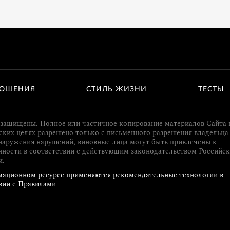
ОШЕНИЯ
СТИЛЬ ЖИЗНИ
ТЕСТЫ
 защищены. Полное или частичное копирование материалов Сайта 
ких целях разрешено только с письменного разрешения владельца 
наружения нарушений, виновные лица могут быть привлечены к
нности в соответствии с действующим законодательством Российс
и.
ационном ресурсе применяются рекомендательные технологии в
вии с Правилами