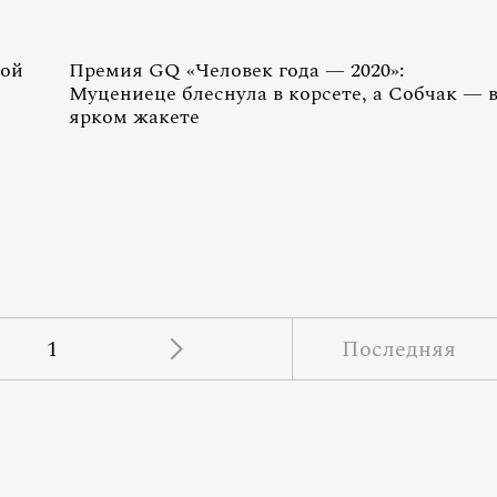
вой
Премия GQ «Человек года — 2020»:
Муцениеце блеснула в корсете, а Собчак — 
ярком жакете
1
Последняя