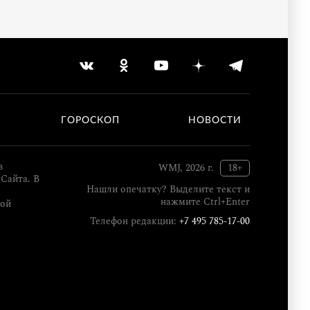
ГОРОСКОП
НОВОСТИ
в
WMJ, 2026 г.
18+
Сайта. В
Нашли опечатку? Выделите текст и
нажмите Ctrl+Enter
кой
Телефон редакции:
+7 495 785-17-00