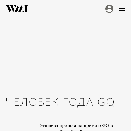
ЧЕЛОВЕК ГОДА GQ
Утяшева пришла на премию GQ в