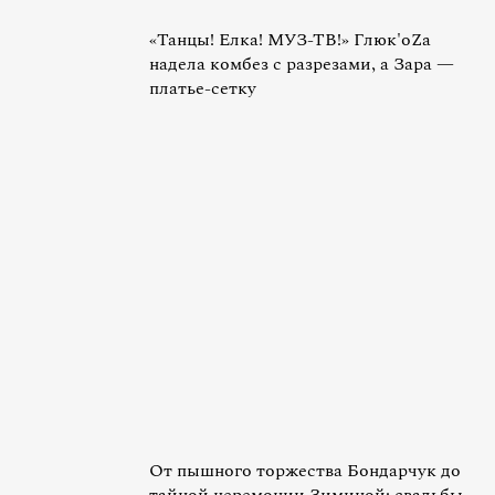
«Танцы! Елка! МУЗ-ТВ!» Глюк'oZa
надела комбез с разрезами, а Зара —
платье-сетку
От пышного торжества Бондарчук до