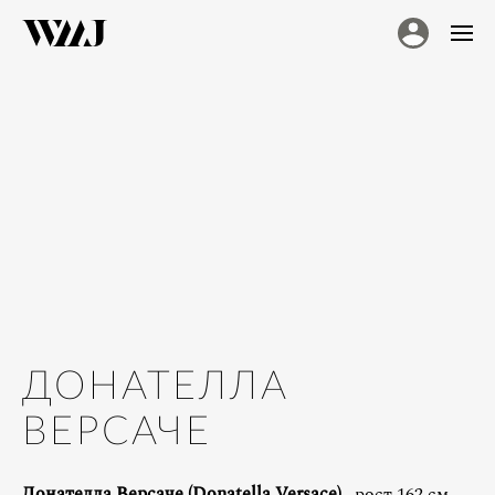
ДОНАТЕЛЛА
ВЕРСАЧЕ
Донателла Версаче (Donatella Versace)
, рост 162 см.,