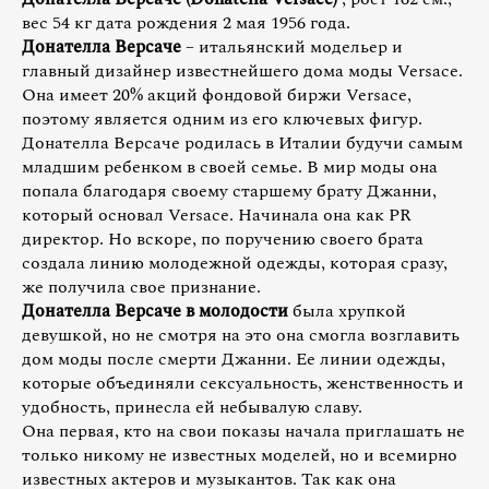
вес 54 кг дата рождения 2 мая 1956 года.
Донателла Версаче
– итальянский модельер и
главный дизайнер известнейшего дома моды Versace.
Она имеет 20% акций фондовой биржи Versace,
поэтому является одним из его ключевых фигур.
Донателла Версаче родилась в Италии будучи самым
младшим ребенком в своей семье. В мир моды она
попала благодаря своему старшему брату Джанни,
который основал Versace. Начинала она как PR
директор. Но вскоре, по поручению своего брата
создала линию молодежной одежды, которая сразу,
же получила свое признание.
Донателла Версаче в молодости
была хрупкой
девушкой, но не смотря на это она смогла возглавить
дом моды после смерти Джанни. Ее линии одежды,
которые объединяли сексуальность, женственность и
удобность, принесла ей небывалую славу.
Она первая, кто на свои показы начала приглашать не
только никому не известных моделей, но и всемирно
известных актеров и музыкантов. Так как она