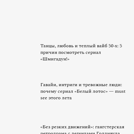
Танцы, любовь и теплый вайб 50-х: 5
причин посмотреть сериал
«Шмигадун!»
Гавайи, интриги и тревожные люди:
почему сериал «Белый лотос» — must
see этого лета
«Без резких движений»: гангстерская
ретродрама с легендами Голливуда