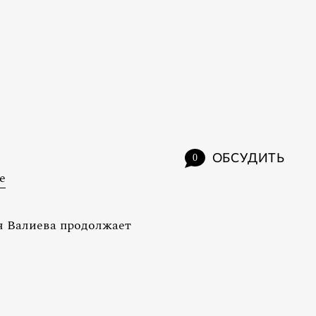
ОБСУДИТЬ
0
е
я Валиева продолжает