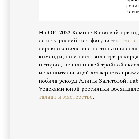
допин
летн
На ОИ-2022 Камиле Валиевой приходи
летняя российская фигуристка
стала
соревнованиях: она не только внесл
команды, но и поставила три рекорда
истории, исполнившей тройной аксел
исполнительницей четверного прыжка
побила рекорд Алины Загитовой, набр
Успехами юной россиянки восхищалс
талант и мастерство
.