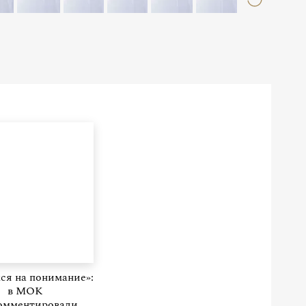
ся на понимание»:
в МОК
омментировали