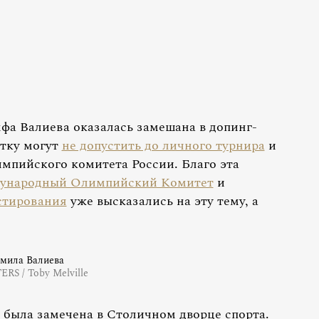
мфа Валиева оказалась замешана в допинг-
стку могут
не допустить до личного турнира
и
импийского комитета России. Благо эта
ународный Олимпийский Комитет
и
стирования
уже высказались на эту тему, а
мила Валиева
RS / Toby Melville
 была замечена в Столичном дворце спорта.