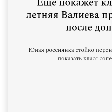
Еще покажет кл
летняя Валиева п
после до
Юная россиянка стойко перен
показать класс соп