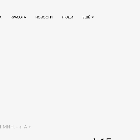
А
КРАСОТА
НОВОСТИ
ЛЮДИ
ЕЩЁ
1
МИН.
a
A