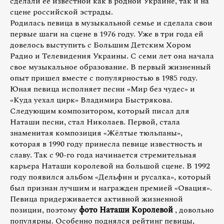
сделали ее известной как в родной Украине, так и на
сцене российской эстрады.
Родилась певица в музыкальной семье и сделала свои
первые шаги на сцене в 1976 году. Уже в три года ей
довелось выступить с Большим Детским Хором
Радио и Телевидения Украины. С семи лет она начала
свое музыкальное образование. В первый жизненный
опыт пришел вместе с популярностью в 1985 году.
Юная певица исполняет песни «Мир без чудес» и
«Куда уехал цирк» Владимира Быстрякова.
Следующим композитором, который писал для
Наташи песни, стал Николаев. Первой, стала
знаменитая композиция «Жёлтые тюльпаны»,
которая в 1990 году принесла певице известность и
славу. Так с 90-го года начинается стремительная
карьера Наташи королевой на большой сцене. В 1992
году появился альбом «Дельфин и русалка», который
был признан лучшим и награжден премией «Овация».
Певица придерживается активной жизненной
позиции, поэтому
фото Наташи Королевой
, довольно
популярны. Особенно поднялся рейтинг певицы,