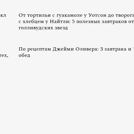
ркл
От тортильи с гуакамоле у Уотсон до творог
с хлебцем у Найтли: 5 полезных завтраков от
голливудских звезд
По рецептам Джейми Оливера: 3 завтрака и 
тех,
обед