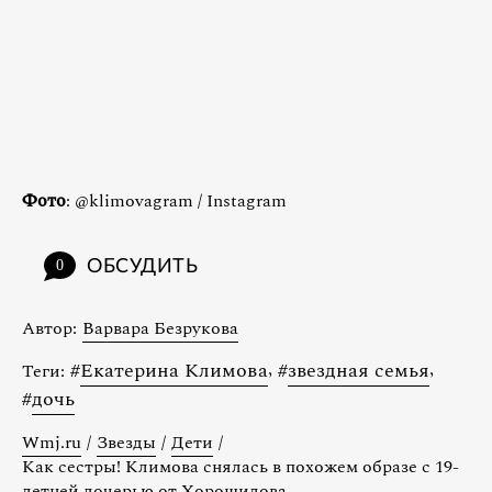
Фото
: @klimovagram / Instagram
ОБСУДИТЬ
0
Автор:
Варвара Безрукова
#
Екатерина Климова
,
#
звездная семья
,
Теги:
#
дочь
Wmj.ru
/
Звезды
/
Дети
/
Как сестры! Климова снялась в похожем образе с 19-
летней дочерью от Хорошилова