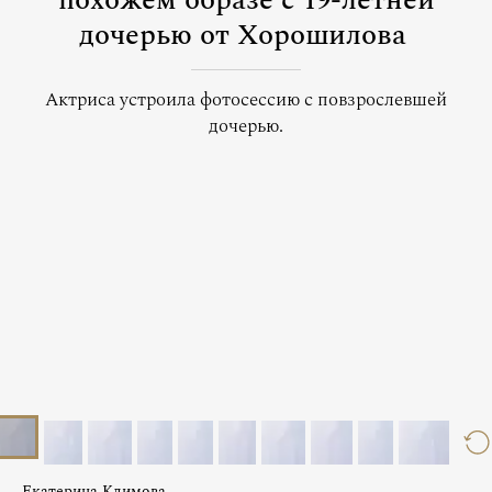
похожем образе с 19-летней
дочерью от Хорошилова
Актриса устроила фотосессию с повзрослевшей
дочерью.
Екатерина Климова