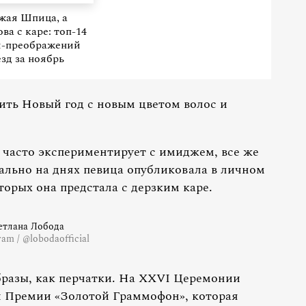
жая Шпица, а
а с каре: топ-14
и-преображений
езд за ноябрь
ть Новый год с новым цветом волос и
 часто экспериментирует с имиджем, все же
ально на днях певица опубликовала в личном
орых она предстала с дерзким каре.
етлана Лобода
ram / @lobodaofficial
разы, как перчатки. На XXVI Церемонии
 Премии «Золотой Граммофон», которая