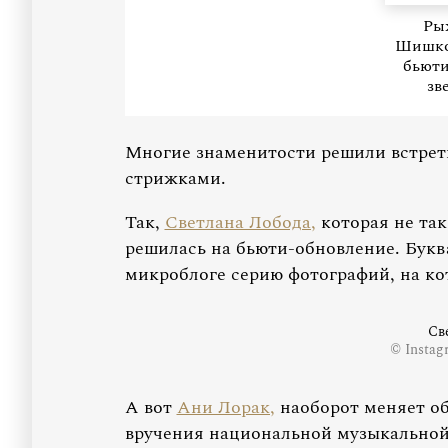
Ры
Шишков
бьют
зв
Многие знаменитости решили встрети
стрижками.
Так,
Светлана Лобода,
которая не так
решилась на бьюти-обновление. Букв
микроблоге серию фотографий, на кот
Св
© Instag
А вот
Ани Лорак,
наоборот меняет об
вручения национальной музыкальной