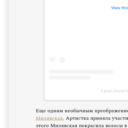
View thi
A post shared
Еще одним необычным преображение
Милявская.
Артистка приняла участи
этого Милявская покрасила волосы в