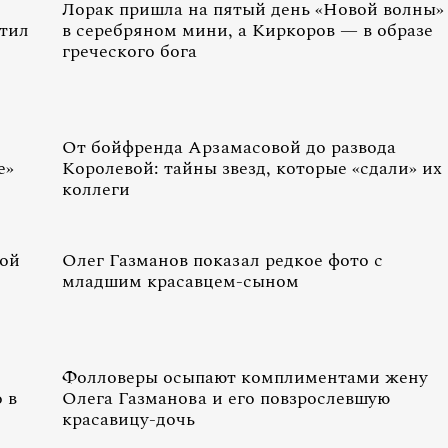
Лорак пришла на пятый день «Новой волны»
етил
в серебряном мини, а Киркоров — в образе
греческого бога
с
От бойфренда Арзамасовой до развода
е»
Королевой: тайны звезд, которые «сдали» их
коллеги
ной
Олег Газманов показал редкое фото с
младшим красавцем-сыном
Фолловеры осыпают комплиментами жену
 в
Олега Газманова и его повзрослевшую
красавицу-дочь