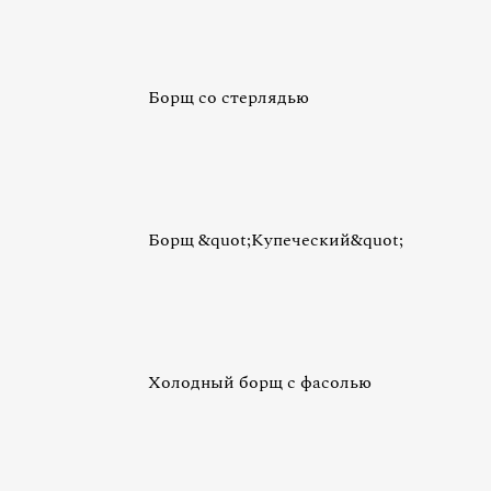
Борщ со стерлядью
Борщ &quot;Купеческий&quot;
Холодный борщ с фасолью